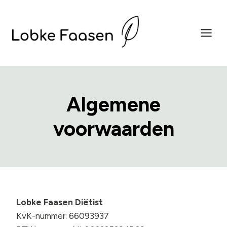
Doorgaan
naar
inhoud
Algemene
voorwaarden
Lobke Faasen Diëtist
KvK-nummer: 66093937