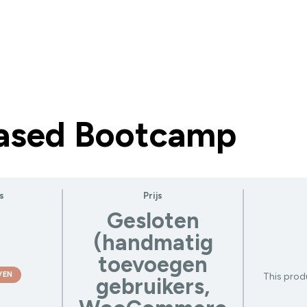
Based Bootcamp
s
Prijs
Gesloten
(handmatig
toevoegen
VEN
This produ
gebruikers,