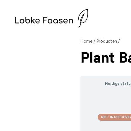
Doorgaan
naar
inhoud
Home
/
Producten
/
Plant 
Huidige statu
NIET INGESCHRE